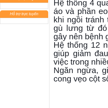
Hệ thồng 4 qua
áo và phần eo
Hỗ trợ trực tuyến
khi ngồi tránh
gù lưng từ đ
gây nên bệnh 
Hệ thống 12 n
giúp giảm đau
việc trong nhi
Ngăn ngừa, gi
cong vẹo cột 