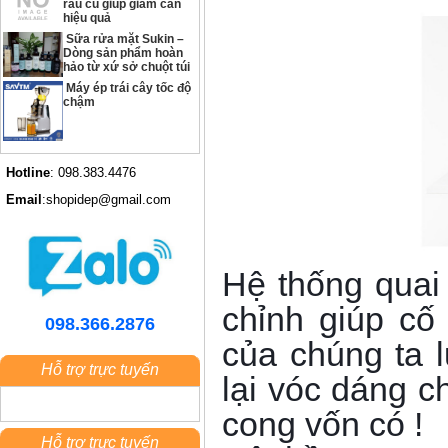
rau củ giúp giảm cân
hiệu quả
Sữa rửa mặt Sukin –
Dòng sản phẩm hoàn
hảo từ xứ sở chuột túi
Máy ép trái cây tốc độ
chậm
Hotline
: 098.383.4476
Email
:shopidep@gmail.com
Hệ thống quai 
chỉnh giúp cố
098.366.2876
của chúng ta l
Hỗ trợ trực tuyến
lại vóc dáng 
cong vốn có !
Hỗ trợ trực tuyến