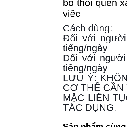
bỏ thói quen x
việc
Cách dùng:
Đối với người 
tiếng/ngày
Đối với người 
tiếng/ngày
LƯU Ý: KHÔN
CƠ THỂ CẦN 
MẶC LIÊN T
TÁC DỤNG.
Sản phẩm cùng 