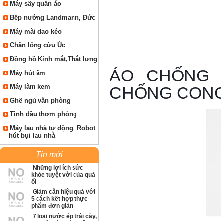
Máy sấy quần áo
Bếp nướng Landmann, Đức
Máy mài dao kéo
Chăn lông cừu Úc
Đồng hồ,Kính mắt,Thắt lưng
ÁO CHỐNG 
Máy hút ẩm
Máy làm kem
CHỐNG CONG
Ghế ngủ văn phòng
Tinh dầu thơm phòng
Máy lau nhà tự động, Robot
hút bụi lau nhà
Tin mới
Những lợi ích sức
khỏe tuyệt vời của quả
ổi
Giảm cân hiệu quả với
5 cách kết hợp thực
phẩm đơn giản
7 loại nước ép trái cây,