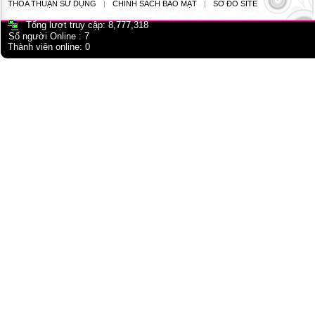
THỎA THUẬN SỬ DỤNG
|
CHÍNH SÁCH BẢO MẬT
|
SƠ ĐỒ SITE
Tổng lượt truy cập:
8,777,318
Số người Online :
7
Thành viên online:
0