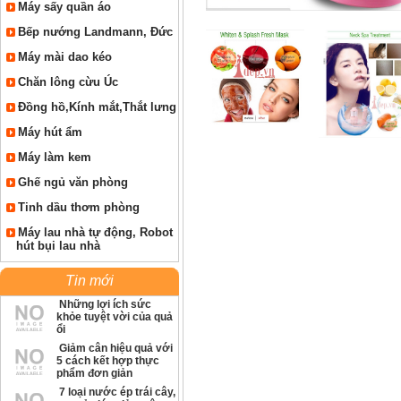
Máy sấy quần áo
Bếp nướng Landmann, Đức
Máy mài dao kéo
Chăn lông cừu Úc
Đồng hồ,Kính mắt,Thắt lưng
Máy hút ẩm
Máy làm kem
Ghế ngủ văn phòng
Tinh dầu thơm phòng
Máy lau nhà tự động, Robot
hút bụi lau nhà
Tin mới
Những lợi ích sức
khỏe tuyệt vời của quả
ổi
Giảm cân hiệu quả với
5 cách kết hợp thực
phẩm đơn giản
7 loại nước ép trái cây,