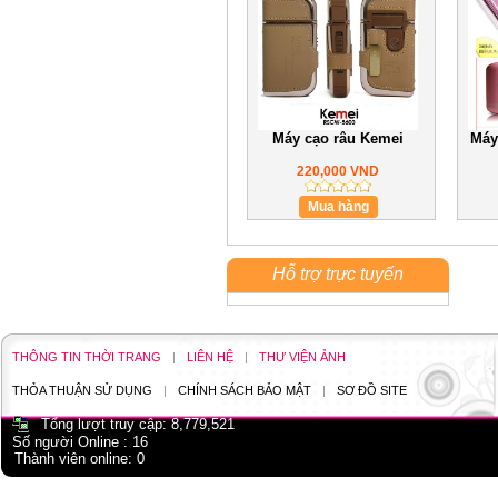
Máy cạo râu Kemei
Máy
220,000 VND
Mua hàng
Hỗ trợ trực tuyến
THÔNG TIN THỜI TRANG
|
LIÊN HỆ
|
THƯ VIỆN ẢNH
THỎA THUẬN SỬ DỤNG
|
CHÍNH SÁCH BẢO MẬT
|
SƠ ĐỒ SITE
Tổng lượt truy cập:
8,779,521
Số người Online :
16
Thành viên online:
0