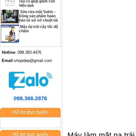
rau củ giúp giảm cân
hiệu quả
Sữa rửa mặt Sukin –
Dòng sản phẩm hoàn
hảo từ xứ sở chuột túi
Máy ép trái cây tốc độ
chậm
Hotline
: 098.383.4476
Email
:shopidep@gmail.com
098.366.2876
Hỗ trợ trực tuyến
Máy làm mặt nạ trái
Hỗ trợ trực tuyến