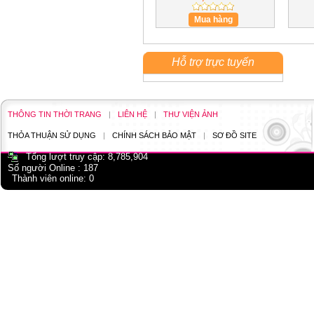
Mua hàng
Hỗ trợ trực tuyến
THÔNG TIN THỜI TRANG
|
LIÊN HỆ
|
THƯ VIỆN ẢNH
THỎA THUẬN SỬ DỤNG
|
CHÍNH SÁCH BẢO MẬT
|
SƠ ĐỒ SITE
Tổng lượt truy cập:
8,785,904
Số người Online :
187
Thành viên online:
0