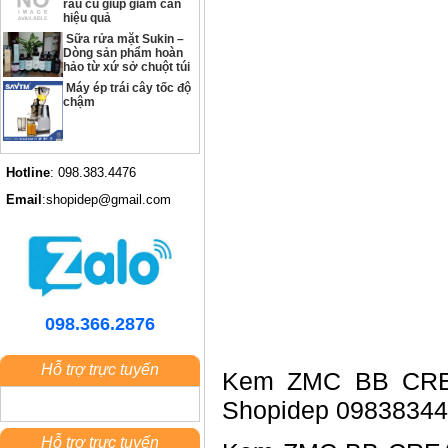
rau củ giúp giảm cân
hiệu quả
Sữa rửa mặt Sukin –
Dòng sản phẩm hoàn
hảo từ xứ sở chuột túi
Máy ép trái cây tốc độ
chậm
Hotline
: 098.383.4476
Email
:shopidep@gmail.com
098.366.2876
Hỗ trợ trực tuyến
Kem ZMC BB CREAM
Shopidep 0983834476
Hỗ trợ trực tuyến